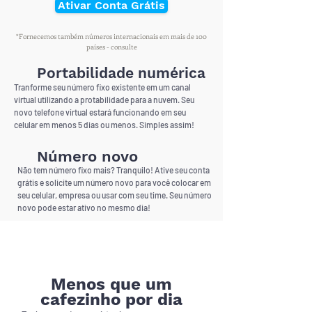
Ativar Conta Grátis
*Fornecemos também números internacionais em mais de 100
países - consulte
Portabilidade numérica
Tranforme seu número fixo existente em um canal
virtual utilizando a protabilidade para a nuvem. Seu
novo telefone virtual estará funcionando em seu
celular em menos 5 dias ou menos. Simples assim!
Número novo
Não tem número fixo mais? Tranquilo! Ative seu conta
grátis e solicite um número novo para você colocar em
seu celular, empresa ou usar com seu time. Seu número
novo pode estar ativo no mesmo dia!
Menos que um
cafezinho por dia