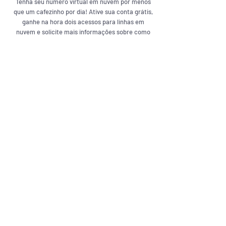
Tenha seu número virtual em nuvem por menos
que um cafezinho por dia! Ative sua conta grátis,
ganhe na hora dois acessos para linhas em
nuvem e solicite mais informações sobre como
ativar um número.
Sem fidelidade
Ative sua conta pré paga sem fidelidade e sem
compromisso mensal, tudo 100% digital, sem
burocracia . Tenha uma linha de comunicação na
nuvem com IA em qualquer aparelho, sozinho ou com
sua família ou equipe sem custo extra!
100% em Nuvem
Tecnologia de nuvem com Inteligência Artificial 100%
segura e prática. Para uso pessoal ou empresarial, com
alta estabilidade e continuidade. Fique 100%
conectado
Ativar Conta Grátis